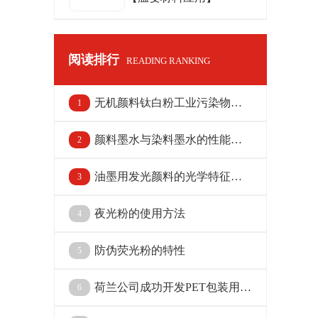
阅读排行
READING RANKING
无机颜料钛白粉工业污染物排
1
放标准(征稿)
颜料墨水与染料墨水的性能与
2
选择技巧
油墨用发光颜料的光学特征简
3
析3
夜光粉的使用方法
4
防伪荧光粉的特性
5
荷兰公司成功开发PET包装用白
6