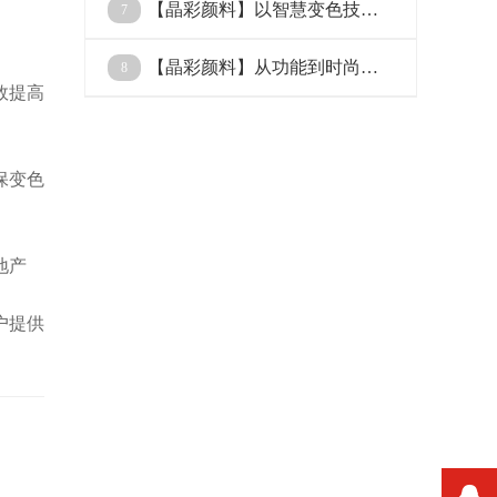
色颜料
【晶彩颜料】以智慧变色技术
7
重塑奢侈品防伪新标杆
【晶彩颜料】从功能到时尚：
8
效提高
机能性变色材料的产业化进程
保变色
地产
户提供