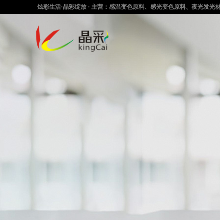
炫彩生活·晶彩绽放 · 主营：感温变色原料、感光变色原料、夜光发