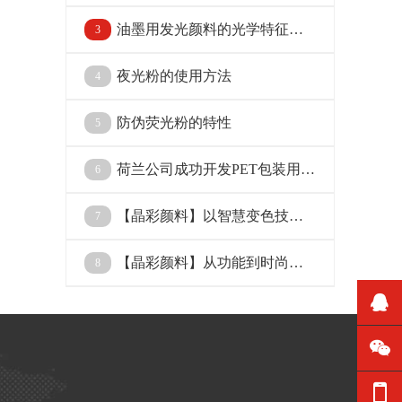
选择技巧
油墨用发光颜料的光学特征简
3
析3
夜光粉的使用方法
4
防伪荧光粉的特性
5
荷兰公司成功开发PET包装用白
6
色颜料
【晶彩颜料】以智慧变色技术
7
重塑奢侈品防伪新标杆
【晶彩颜料】从功能到时尚：
8
机能性变色材料的产业化进程