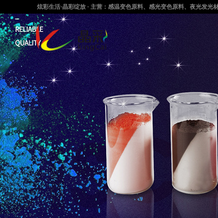
炫彩生活·晶彩绽放 · 主营：感温变色原料、感光变色原料、夜光发