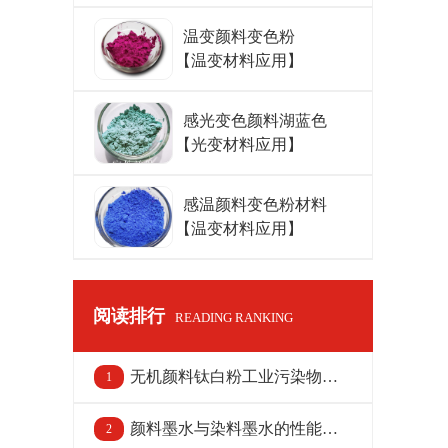
温变颜料变色粉
【温变材料应用】
感光变色颜料湖蓝色
【光变材料应用】
感温颜料变色粉材料
【温变材料应用】
阅读排行
READING RANKING
无机颜料钛白粉工业污染物排
1
放标准(征稿)
颜料墨水与染料墨水的性能与
2